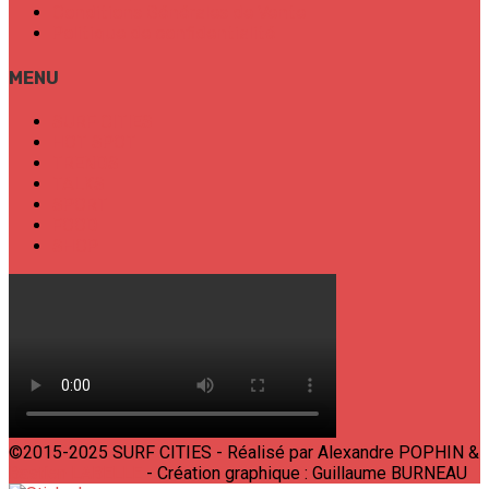
Conditions Générales de Vente
Politique de confidentialité
MENU
SURF CITIES
HOT SPOT
TRENDS
TALKS
SPORT
FOOD
SHOP
©2015-2025 SURF CITIES - Réalisé par Alexandre POPHIN &
Bastien LABELLE
- Création graphique : Guillaume BURNEAU