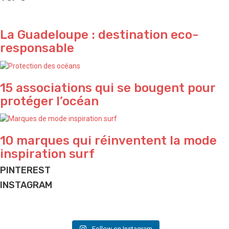
La Guadeloupe : destination eco-
responsable
15 associations qui se bougent pour
protéger l’océan
10 marques qui réinventent la mode
inspiration surf
PINTEREST
INSTAGRAM
Do what makes you happy ✨
Beach house ✨ and lifestyle we love
Jungle vibes 🌴 by talented @elodieperrier_lostinland
House we love ✨
Magical moment 🌊🐳
BEACH HOUSE ✨ We love
A slice of poetry for today 🌸
📷 & good vibes @nyahuds
Captured by @jacksonxmedia
📷 & project by @bertankotil
Casa Parasol, Playa Rosa in Careyes, Mexico
📷 & illustration @elodieperrier_lostinland
Follow on Instagram