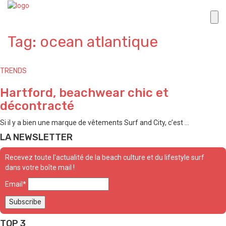
Tag: ocean atlantique
TRENDS
Hartford, beachwear chic et
décontracté
Si il y a bien une marque de vêtements Surf and City, c’est ...
LA NEWSLETTER
Recevez toute l'actualité de la beach culture et du lifestyle surf
dans votre boîte mail !
Email*
TOP 3