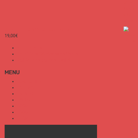
SURF CITIES N°2 - Spécial Paris
19,00
€
Mon Compte
Conditions Générales de Vente
Politique de confidentialité
MENU
SURF CITIES
HOT SPOT
TRENDS
TALKS
SPORT
FOOD
SHOP