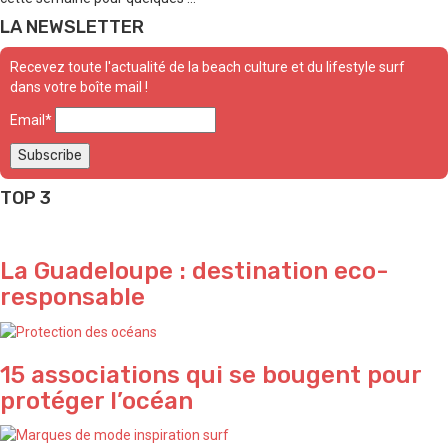
LA NEWSLETTER
Recevez toute l'actualité de la beach culture et du lifestyle surf
dans votre boîte mail !
Email*
TOP 3
La Guadeloupe : destination eco-
responsable
15 associations qui se bougent pour
protéger l’océan