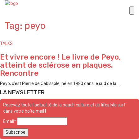
Tag: peyo
TALKS
Et vivre encore ! Le livre de Peyo,
atteint de sclérose en plaques.
Rencontre
Peyo, c’est Pierre de Cabissole, né en 1980 dans le sud de la ...
LA NEWSLETTER
Recevez toute l'actualité de la beach culture et du lifestyle surf
dans votre boîte mail !
Email*