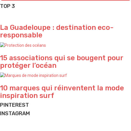
TOP 3
La Guadeloupe : destination eco-
responsable
15 associations qui se bougent pour
protéger l’océan
10 marques qui réinventent la mode
inspiration surf
PINTEREST
INSTAGRAM
Passion pool 💦
What a vibe in Bali 🌴
Yeeeeeeew 🌊
Perfect sunset ✨ by @waterproject