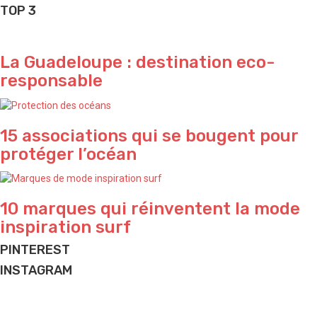
TOP 3
La Guadeloupe : destination eco-
responsable
15 associations qui se bougent pour
protéger l’océan
10 marques qui réinventent la mode
inspiration surf
PINTEREST
INSTAGRAM
Find me by the pool ✨ by @agathem.illustration
Just for fun 🌴
Passion pool 💦
What a vibe in Bali 🌴
Yeeeeeeew 🌊
Holiday time