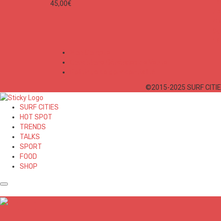
45,00
€
Mon Compte
Conditions Générales de Vente
Politique de confidentialité
©2015-2025 SURF CITIES
SURF CITIES
HOT SPOT
TRENDS
TALKS
SPORT
FOOD
SHOP