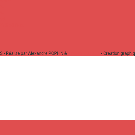
 - Réalisé par Alexandre POPHIN &
Bastien LABELLE
- Création graphi