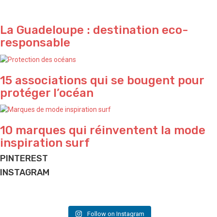
La Guadeloupe : destination eco-
responsable
15 associations qui se bougent pour
protéger l’océan
10 marques qui réinventent la mode
inspiration surf
PINTEREST
INSTAGRAM
Just for fun 🌴
Passion pool 💦
What a vibe in Bali 🌴
Yeeeeeeew 🌊
Holiday time
Perfect sunset ✨ by @waterproject
Design & inspo @design_hunger
Do what makes you happy ✨
Have a nice week-end folks ✌🏽
Vacation is coming ✌🏽
And good vibes we love ✌🏽
Follow on Instagram
📷 @californiadreaming.official
📷 @design_hunger