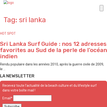
Tag: sri lanka
HOT SPOT
Sri Lanka Surf Guide : nos 12 adresses
favorites au Sud de la perle de l’océan
indien
Rendu populaire dans les années 2010, après la guerre civile de 2009,
le ...
LA NEWSLETTER
Recevez toute l'actualité de la beach culture et du lifestyle surf
dans votre boîte mail !
Email*