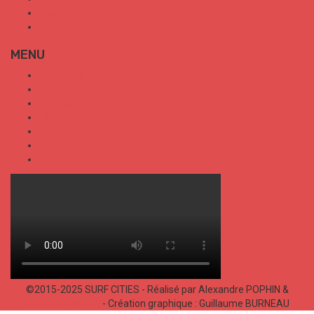
Conditions Générales de Vente
Politique de confidentialité
MENU
SURF CITIES
HOT SPOT
TRENDS
TALKS
SPORT
FOOD
SHOP
©2015-2025 SURF CITIES - Réalisé par Alexandre POPHIN &
Bastien LABELLE
- Création graphique : Guillaume BURNEAU