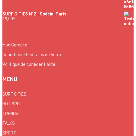
SURF CITIES N°2 - Spécial Paris
19,00
€
Mon Compte
Conditions Générales de Vente
Politique de confidentialité
MENU
SURF CITIES
HOT SPOT
TRENDS
TALKS
SPORT