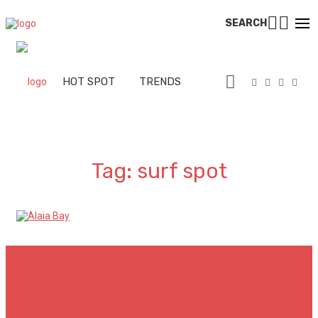
SEARCH
 CITIES
HOT SPOT
TRENDS
TALKS
SPORT
Tag: surf spot