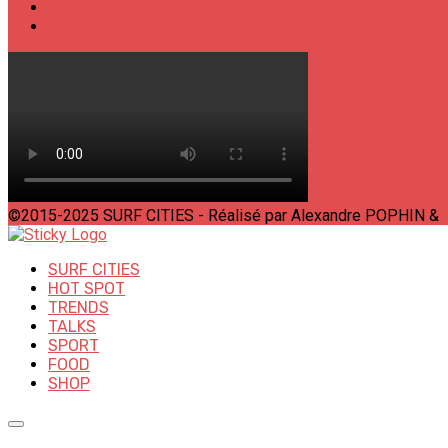
FOOD
SHOP
©2015-2025 SURF CITIES - Réalisé par Alexandre POPHIN &
SURF CITIES
HOT SPOT
TRENDS
TALKS
SPORT
FOOD
SHOP