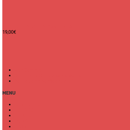
SURF CITIES N°1 - Spécial France
19,00
€
Mon Compte
Conditions Générales de Vente
Politique de confidentialité
MENU
SURF CITIES
HOT SPOT
TRENDS
TALKS
SPORT