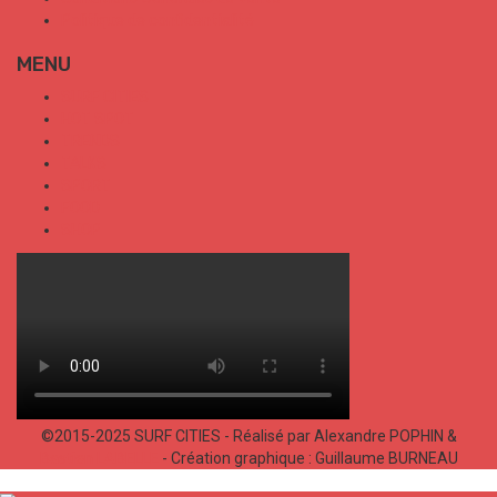
Politique de confidentialité
MENU
SURF CITIES
HOT SPOT
TRENDS
TALKS
SPORT
FOOD
SHOP
©2015-2025 SURF CITIES - Réalisé par Alexandre POPHIN &
Bastien LABELLE
- Création graphique : Guillaume BURNEAU