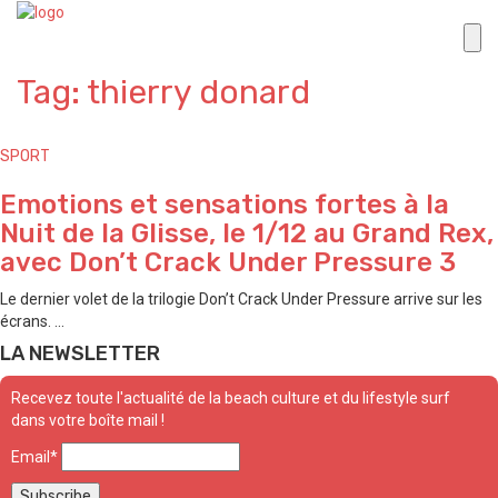
Tag: thierry donard
SPORT
Emotions et sensations fortes à la
Nuit de la Glisse, le 1/12 au Grand Rex,
avec Don’t Crack Under Pressure 3
Le dernier volet de la trilogie Don’t Crack Under Pressure arrive sur les
écrans. ...
LA NEWSLETTER
Recevez toute l'actualité de la beach culture et du lifestyle surf
dans votre boîte mail !
Email*