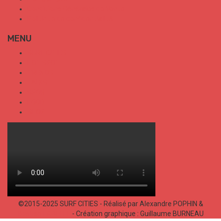
Conditions Générales de Vente
Politique de confidentialité
MENU
SURF CITIES
HOT SPOT
TRENDS
TALKS
SPORT
FOOD
SHOP
©2015-2025 SURF CITIES - Réalisé par Alexandre POPHIN &
Bastien LABELLE
- Création graphique : Guillaume BURNEAU