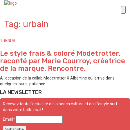
Tag: urbain
TRENDS
Le style frais & coloré Modetrotter,
raconté par Marie Courroy, créatrice
de la marque. Rencontre.
A l’occasion de la collab Modetrotter X Albertine qui arrive dans
quelques jours…patience… ...
LA NEWSLETTER
Recevez toute l'actualité de la beach culture et du lifestyle surf
dans votre boîte mail !
Email*