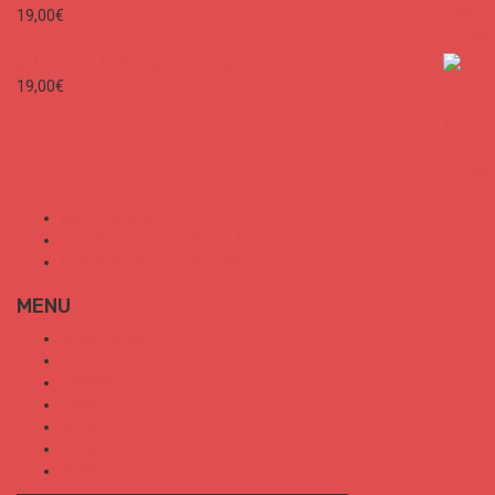
19,00
€
SURF CITIES N°1 - Spécial France
19,00
€
Mon Compte
Conditions Générales de Vente
Politique de confidentialité
MENU
SURF CITIES
HOT SPOT
TRENDS
TALKS
SPORT
FOOD
SHOP