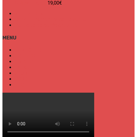
Spécial France
19,00
€
Mon Compte
Conditions Générales de Vente
Politique de confidentialité
MENU
SURF CITIES
HOT SPOT
TRENDS
TALKS
SPORT
FOOD
SHOP