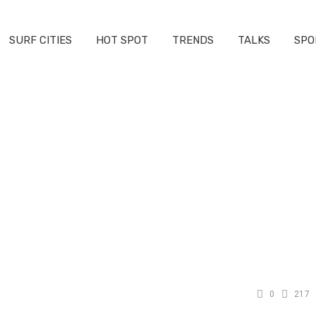
SURF CITIES
HOT SPOT
TRENDS
TALKS
SPO
0
217