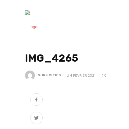
IMG_4265
SURF CITIES
4 FÉVRIER 2021
0