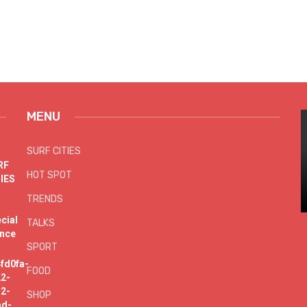
MENU
SURF CITIES
HOT SPOT
TRENDS
TALKS
SPORT
FOOD
SHOP