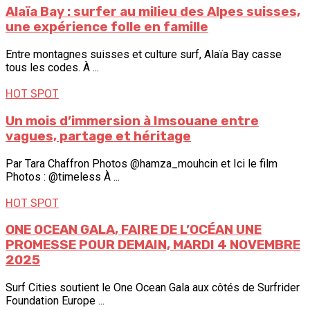
Alaïa Bay : surfer au milieu des Alpes suisses,
une expérience folle en famille
Entre montagnes suisses et culture surf, Alaïa Bay casse
tous les codes. À ...
HOT SPOT
Un mois d’immersion à Imsouane entre
vagues, partage et héritage
Par Tara Chaffron Photos @hamza_mouhcin et Ici le film
Photos : @timeless À ...
HOT SPOT
ONE OCEAN GALA, FAIRE DE L’OCÉAN UNE
PROMESSE POUR DEMAIN, MARDI 4 NOVEMBRE
2025
Surf Cities soutient le One Ocean Gala aux côtés de Surfrider
Foundation Europe ...