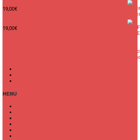
SURF CITIES N°2 - Spécial Paris
19,00
€
SURF CITIES N°1 - Spécial France
19,00
€
Mon Compte
Conditions Générales de Vente
Politique de confidentialité
MENU
SURF CITIES
HOT SPOT
TRENDS
TALKS
SPORT
FOOD