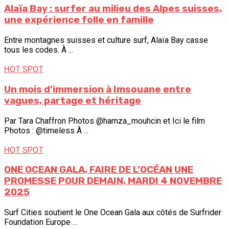
Alaïa Bay : surfer au milieu des Alpes suisses,
une expérience folle en famille
Entre montagnes suisses et culture surf, Alaïa Bay casse
tous les codes. À ...
HOT SPOT
Un mois d’immersion à Imsouane entre
vagues, partage et héritage
Par Tara Chaffron Photos @hamza_mouhcin et Ici le film
Photos : @timeless À ...
HOT SPOT
ONE OCEAN GALA, FAIRE DE L’OCÉAN UNE
PROMESSE POUR DEMAIN, MARDI 4 NOVEMBRE
2025
Surf Cities soutient le One Ocean Gala aux côtés de Surfrider
Foundation Europe ...