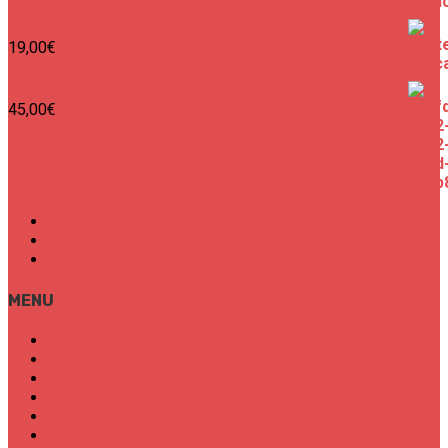
SURF CITIES N°2 - Spécial Paris
19,00
€
SURF CITIES Premium Unisex Hoodie
45,00
€
Mon Compte
Conditions Générales de Vente
Politique de confidentialité
MENU
SURF CITIES
HOT SPOT
TRENDS
TALKS
SPORT
FOOD