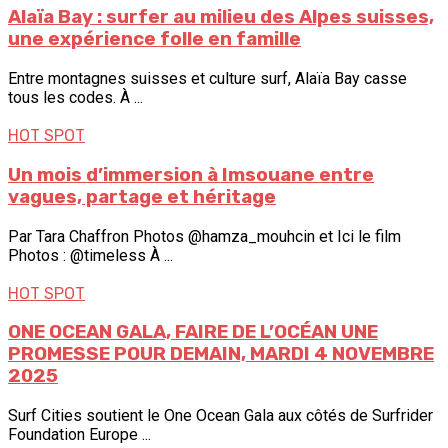
Alaïa Bay : surfer au milieu des Alpes suisses,
une expérience folle en famille
Entre montagnes suisses et culture surf, Alaïa Bay casse
tous les codes. À ...
HOT SPOT
Un mois d’immersion à Imsouane entre
vagues, partage et héritage
Par Tara Chaffron Photos @hamza_mouhcin et Ici le film
Photos : @timeless À ...
HOT SPOT
ONE OCEAN GALA, FAIRE DE L’OCÉAN UNE
PROMESSE POUR DEMAIN, MARDI 4 NOVEMBRE
2025
Surf Cities soutient le One Ocean Gala aux côtés de Surfrider
Foundation Europe ...