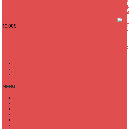
SURF CITIES N°1 - Spécial France
19,00
€
Mon Compte
Conditions Générales de Vente
Politique de confidentialité
MENU
SURF CITIES
HOT SPOT
TRENDS
TALKS
SPORT
FOOD