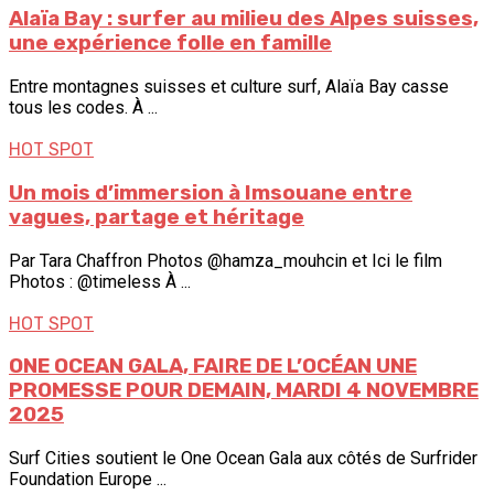
Alaïa Bay : surfer au milieu des Alpes suisses,
une expérience folle en famille
Entre montagnes suisses et culture surf, Alaïa Bay casse
tous les codes. À ...
HOT SPOT
Un mois d’immersion à Imsouane entre
vagues, partage et héritage
Par Tara Chaffron Photos @hamza_mouhcin et Ici le film
Photos : @timeless À ...
HOT SPOT
ONE OCEAN GALA, FAIRE DE L’OCÉAN UNE
PROMESSE POUR DEMAIN, MARDI 4 NOVEMBRE
2025
Surf Cities soutient le One Ocean Gala aux côtés de Surfrider
Foundation Europe ...