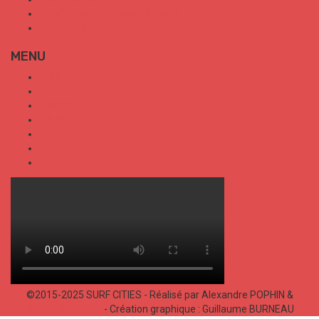
Conditions Générales de Vente
Politique de confidentialité
MENU
SURF CITIES
HOT SPOT
TRENDS
TALKS
SPORT
FOOD
SHOP
©2015-2025 SURF CITIES - Réalisé par Alexandre POPHIN &
Bastien LABELLE
- Création graphique : Guillaume BURNEAU