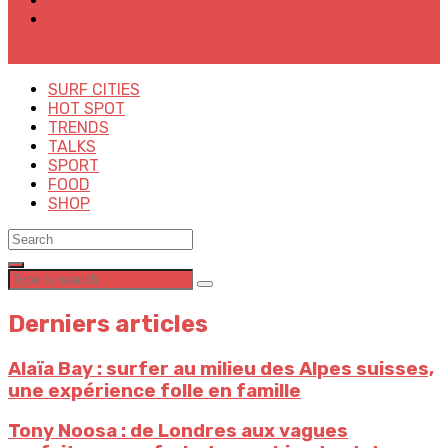
✕
SURF CITIES
HOT SPOT
TRENDS
TALKS
SPORT
FOOD
SHOP
Derniers articles
Alaïa Bay : surfer au milieu des Alpes suisses,
une expérience folle en famille
Tony Noosa : de Londres aux vagues