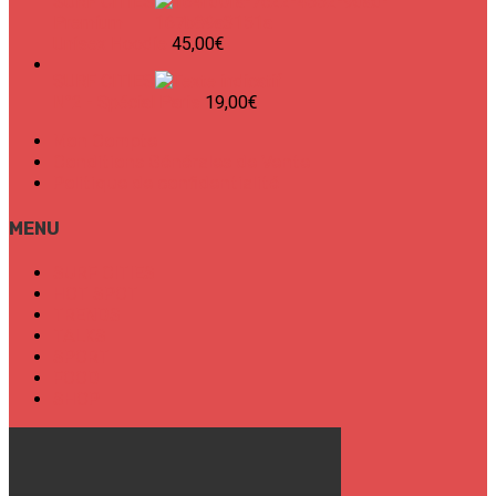
SURF CITIES
Premium
Unisex Hoodie
45,00
€
SURF CITIES
N°2 - Spécial Paris
19,00
€
Mon Compte
Conditions Générales de Vente
Politique de confidentialité
MENU
SURF CITIES
HOT SPOT
TRENDS
TALKS
SPORT
FOOD
SHOP