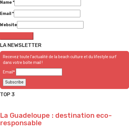
Name
*
Email
*
Website
LA NEWSLETTER
Recevez toute l'actualité de la beach culture et du lifestyle surf
dans votre boîte mail !
Email*
TOP 3
La Guadeloupe : destination eco-
responsable