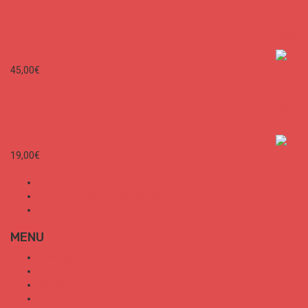
SURF CITIES Premium Unisex Hoodie
45,00
€
SURF CITIES N°2 - Spécial Paris
19,00
€
Mon Compte
Conditions Générales de Vente
Politique de confidentialité
MENU
SURF CITIES
HOT SPOT
TRENDS
TALKS