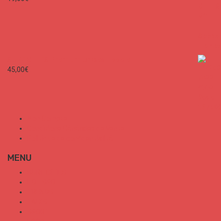
SURF CITIES Premium Unisex Hoodie
45,00
€
Mon Compte
Conditions Générales de Vente
Politique de confidentialité
MENU
SURF CITIES
HOT SPOT
TRENDS
TALKS
SPORT