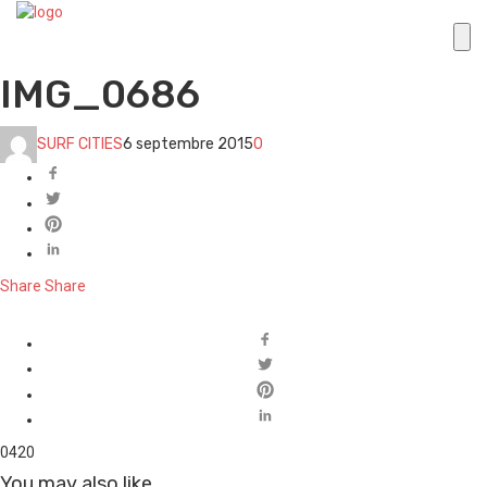
IMG_0686
SURF CITIES
6 septembre 2015
0
Share
Share
0
420
You may also like