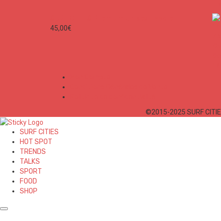
SURF CITIES Premium Unisex Hoodie
45,00
€
Mon Compte
Conditions Générales de Vente
Politique de confidentialité
©2015-2025 SURF CITIES
SURF CITIES
HOT SPOT
TRENDS
TALKS
SPORT
FOOD
SHOP