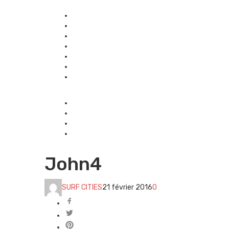
John4
SURF CITIES
21 février 2016
0