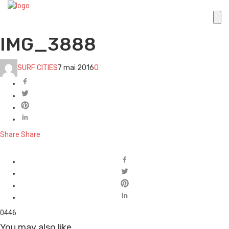
IMG_3888
SURF CITIES
7 mai 2016
0
Share
Share
0
446
You may also like