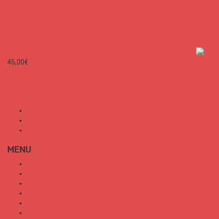
SURF CITIES Premium Unisex Hoodie
45,00
€
Mon Compte
Conditions Générales de Vente
Politique de confidentialité
MENU
SURF CITIES
HOT SPOT
TRENDS
TALKS
SPORT
FOOD