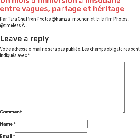
Un mois d’immersion à Imsouane
entre vagues, partage et héritage
Par Tara Chaffron Photos @hamza_mouhcin et Ici le film Photos :
@timeless À ...
Leave a reply
Votre adresse e-mail ne sera pas publiée.
Les champs obligatoires sont
indiqués avec
*
Comment
Name
*
Email
*