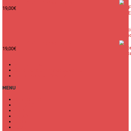
SURF CITIES N°1 - Spécial France
19,00
€
SURF CITIES N°2 - Spécial Paris
19,00
€
Mon Compte
Conditions Générales de Vente
Politique de confidentialité
MENU
SURF CITIES
HOT SPOT
TRENDS
TALKS
SPORT
FOOD