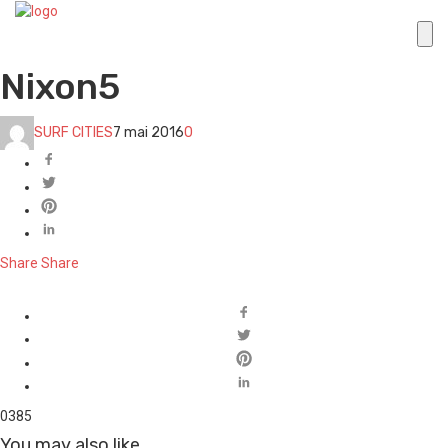
Nixon5
SURF CITIES
7 mai 2016
0
Share
Share
0
385
You may also like