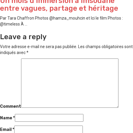
Un mois d’immersion à Imsouane
entre vagues, partage et héritage
Par Tara Chaffron Photos @hamza_mouhcin et Ici le film Photos :
@timeless À ...
Leave a reply
Votre adresse e-mail ne sera pas publiée.
Les champs obligatoires sont
indiqués avec
*
Comment
Name
*
Email
*