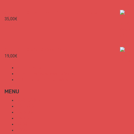
SURF CITIES - MEET ME TO THE BEACH Unisex
35,00
€
SURF CITIES N°2 - Spécial Paris
19,00
€
Mon Compte
Conditions Générales de Vente
Politique de confidentialité
MENU
SURF CITIES
HOT SPOT
TRENDS
TALKS
SPORT
FOOD