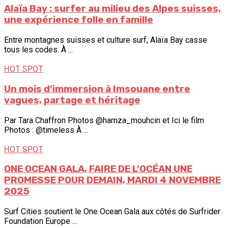
Alaïa Bay : surfer au milieu des Alpes suisses,
une expérience folle en famille
Entre montagnes suisses et culture surf, Alaïa Bay casse
tous les codes. À ...
HOT SPOT
Un mois d’immersion à Imsouane entre
vagues, partage et héritage
Par Tara Chaffron Photos @hamza_mouhcin et Ici le film
Photos : @timeless À ...
HOT SPOT
ONE OCEAN GALA, FAIRE DE L’OCÉAN UNE
PROMESSE POUR DEMAIN, MARDI 4 NOVEMBRE
2025
Surf Cities soutient le One Ocean Gala aux côtés de Surfrider
Foundation Europe ...