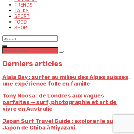
TRENDS
TALKS
SPORT
FOOD
SHOP
Derniers articles
Alaïa Bay : surfer au milieu des Alpes suisses,
une expérience folle en famille
Tony Noosa : de Londres aux vagues
parfaites — surf, photographie et art de
vivre en Australie
Japan Surf Travel Guide : explorer le surf au
Japon de ⁠Chiba à ⁠Miyazaki