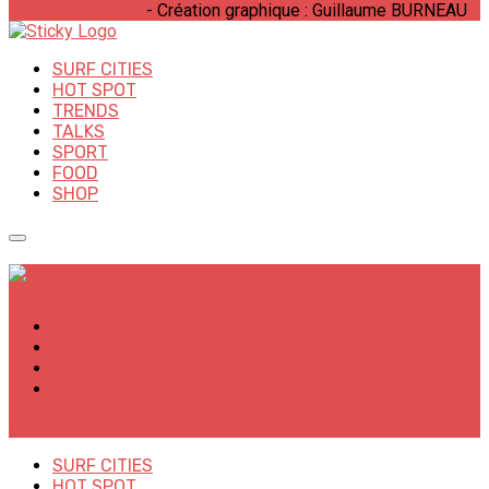
Bastien LABELLE
- Création graphique : Guillaume BURNEAU
SURF CITIES
HOT SPOT
TRENDS
TALKS
SPORT
FOOD
SHOP
✕
SURF CITIES
HOT SPOT