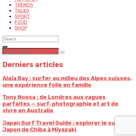
TRENDS
TALKS
SPORT
FOOD
SHOP
Derniers articles
Alaïa Bay : surfer au milieu des Alpes suisses,
une expérience folle en famille
Tony Noosa : de Londres aux vagues
parfaites — surf, photographie et art de
vivre en Australie
Japan Surf Travel Guide : explorer le surf au
Japon de ⁠Chiba à ⁠Miyazaki