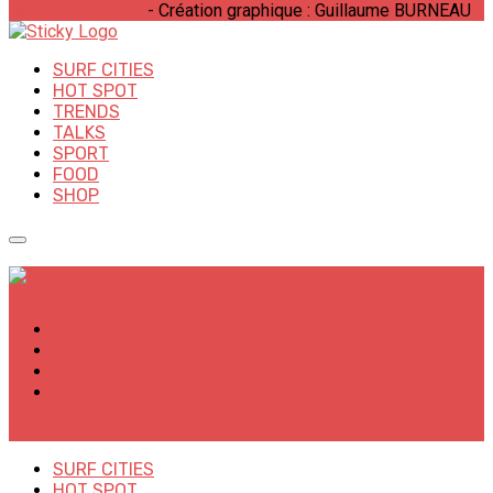
Bastien LABELLE
- Création graphique : Guillaume BURNEAU
SURF CITIES
HOT SPOT
TRENDS
TALKS
SPORT
FOOD
SHOP
✕
SURF CITIES
HOT SPOT