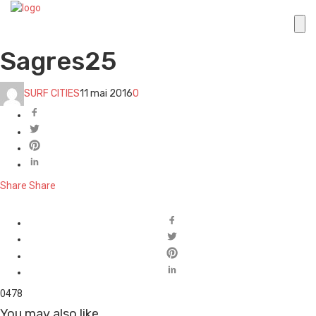
Sagres25
SURF CITIES
11 mai 2016
0
Share
Share
0
478
You may also like