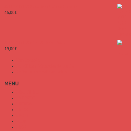
SURF CITIES Premium Unisex Hoodie
45,00
€
SURF CITIES N°2 - Spécial Paris
19,00
€
Mon Compte
Conditions Générales de Vente
Politique de confidentialité
MENU
SURF CITIES
HOT SPOT
TRENDS
TALKS
SPORT
FOOD
SHOP