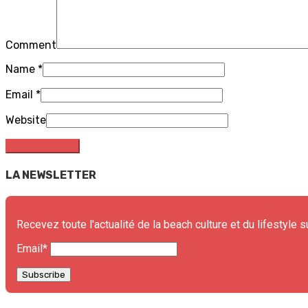
Comment
Name
*
Email
*
Website
LA NEWSLETTER
Recevez toute l'actualité de la beach culture et du lifestyle s
Email*