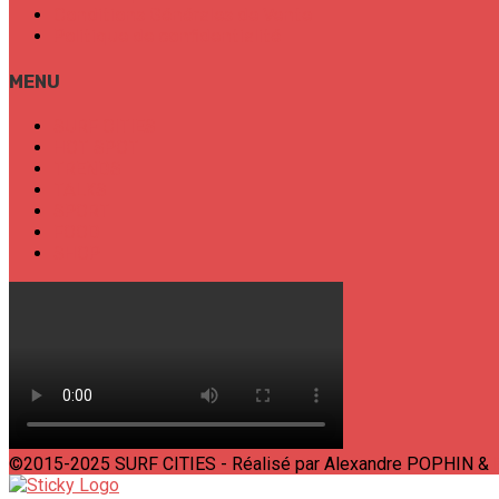
Conditions Générales de Vente
Politique de confidentialité
MENU
SURF CITIES
HOT SPOT
TRENDS
TALKS
SPORT
FOOD
SHOP
©2015-2025 SURF CITIES - Réalisé par Alexandre POPHIN &