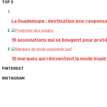
TOP 3
La Guadeloupe : destination eco-respons
15 associations qui se bougent pour proté
10 marques qui réinventent la mode inspir
PINTEREST
INSTAGRAM
Beach house ✨ and lifestyle we love
Magical moment 🌊🐳
Captured by @jacksonxmedia
📷 & project by @bertankotil
🎥 @jacksonxmedia