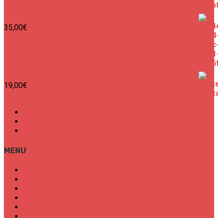
SURF CITIES - MEET ME TO THE BEACH Unisex
35,00
€
SURF CITIES N°2 - Spécial Paris
19,00
€
Mon Compte
Conditions Générales de Vente
Politique de confidentialité
MENU
SURF CITIES
HOT SPOT
TRENDS
TALKS
SPORT
FOOD