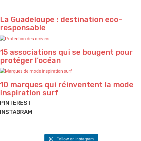
La Guadeloupe : destination eco-
responsable
15 associations qui se bougent pour
protéger l’océan
10 marques qui réinventent la mode
inspiration surf
PINTEREST
INSTAGRAM
Yeeeeeeew 🌊
Perfect sunset ✨ by @waterproject
Do what makes you happy ✨
Beach house ✨ and lifestyle we love
Vacation is coming ✌🏽
Jungle vibes 🌴 by talented @elodieperrier_lostinland
And good vibes we love ✌🏽
House we love ✨
A slice of poetry for today 🌸
📷 & good vibes @nyahuds
Follow on Instagram
📷 & project by @bertankotil
📷 & 🖋️ @thewickedpink
📷 & illustration @elodieperrier_lostinland
🎥 @waterproject