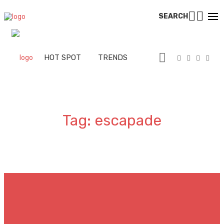
SEARCH
 CITIES
HOT SPOT
TRENDS
TALKS
SPORT
Tag: escapade