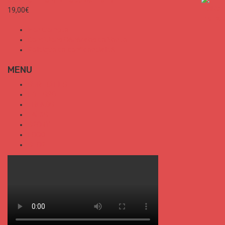
19,00
€
Mon Compte
Conditions Générales de Vente
Politique de confidentialité
MENU
SURF CITIES
HOT SPOT
TRENDS
TALKS
SPORT
FOOD
SHOP