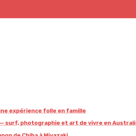
une expérience folle en famille
 surf, photographie et art de vivre en Austral
pon de ⁠Chiba à ⁠Miyazaki