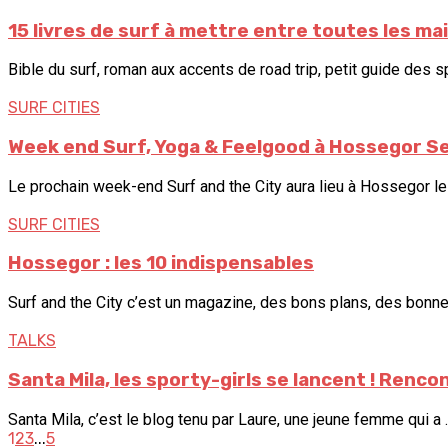
15 livres de surf à mettre entre toutes les m
Bible du surf, roman aux accents de road trip, petit guide des sp
SURF CITIES
Week end Surf, Yoga & Feelgood à Hossegor S
Le prochain week-end Surf and the City aura lieu à Hossegor les 
SURF CITIES
Hossegor : les 10 indispensables
Surf and the City c’est un magazine, des bons plans, des bonne
TALKS
Santa Mila, les sporty-girls se lancent ! Renco
Santa Mila, c’est le blog tenu par Laure, une jeune femme qui a ..
Posts
1
2
3
...
5