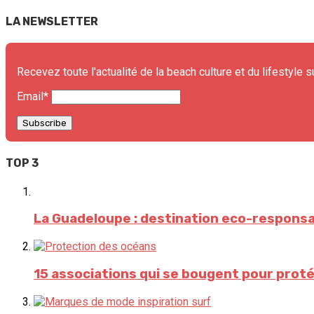
navigation
LA NEWSLETTER
Recevez toute l'actualité de la beach culture et du lifestyle s
Email*
TOP 3
La Guadeloupe : destination eco-respons
15 associations qui se bougent pour proté