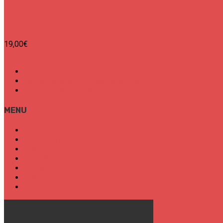
SURF CITIES N°2 - Spécial Paris
19,00
€
Mon Compte
Conditions Générales de Vente
Politique de confidentialité
MENU
SURF CITIES
HOT SPOT
TRENDS
TALKS
SPORT
FOOD
SHOP