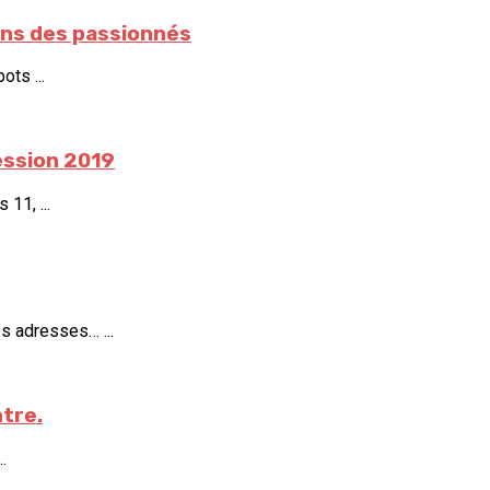
ains des passionnés
ots ...
ession 2019
11, ...
s adresses… ...
ntre.
.