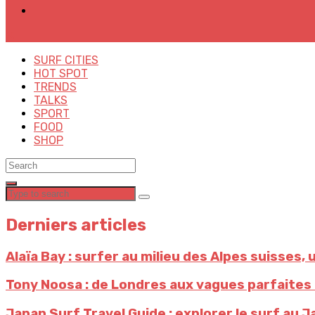
✕
SURF CITIES
HOT SPOT
TRENDS
TALKS
SPORT
FOOD
SHOP
Derniers articles
Alaïa Bay : surfer au milieu des Alpes suisses, 
Tony Noosa : de Londres aux vagues parfaites —
Japan Surf Travel Guide : explorer le surf au Ja