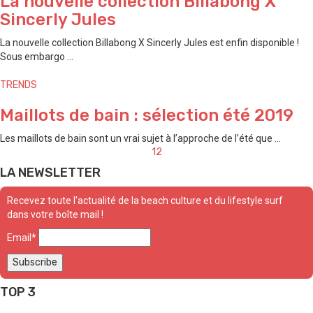
La nouvelle collection Billabong X
Sincerly Jules
La nouvelle collection Billabong X Sincerly Jules est enfin disponible !
Sous embargo ...
TRENDS
Maillots de bain : sélection été 2019
Les maillots de bain sont un vrai sujet à l’approche de l’été que ...
Posts
1
2
navigation
LA NEWSLETTER
Recevez toute l'actualité de la beach culture et du lifestyle surf
dans votre boîte mail !
Email*
TOP 3