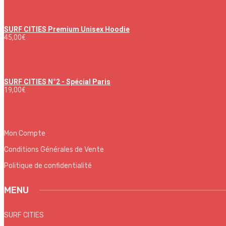
SURF CITIES Premium Unisex Hoodie
45,00
€
SURF CITIES N°2 - Spécial Paris
19,00
€
Mon Compte
Conditions Générales de Vente
Politique de confidentialité
MENU
SURF CITIES