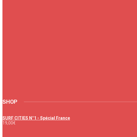
SHOP
SURF CITIES N°1 - Spécial France
19,00
€