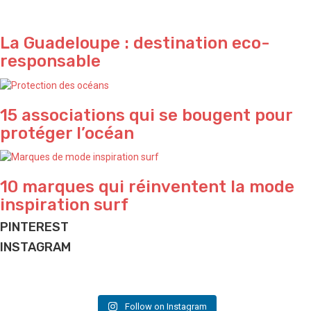
La Guadeloupe : destination eco-
responsable
15 associations qui se bougent pour
protéger l’océan
10 marques qui réinventent la mode
inspiration surf
PINTEREST
INSTAGRAM
Find me by the pool ✨ by @agathem.illustration
Just for fun 🌴
Passion pool 💦
What a vibe in Bali 🌴
Yeeeeeeew 🌊
Holiday time
Perfect sunset ✨ by @waterproject
Design & inspo @design_hunger
Have a nice week-end folks ✌🏽
Mode chill activé 🌴
Vacation is coming ✌🏽
And good vibes we love ✌🏽
Follow on Instagram
📷 & illustration @agathem.illustration
📷 @californiadreaming.official