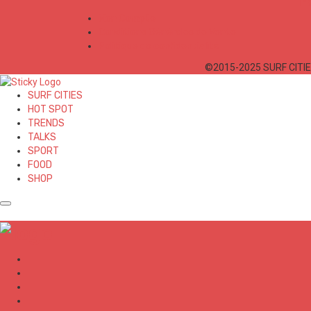
Mon Compte
Conditions Générales de Vente
Politique de confidentialité
©2015-2025 SURF CITIES
SURF CITIES
HOT SPOT
TRENDS
TALKS
SPORT
FOOD
SHOP