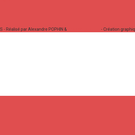
 - Réalisé par Alexandre POPHIN &
Bastien LABELLE
- Création graphi