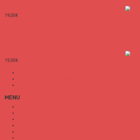
SURF CITIES N°1 - Spécial France
19,00
€
SURF CITIES N°2 - Spécial Paris
19,00
€
Mon Compte
Conditions Générales de Vente
Politique de confidentialité
MENU
SURF CITIES
HOT SPOT
TRENDS
TALKS
SPORT
FOOD