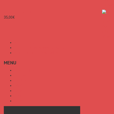
SURF CITIES - MEET ME TO THE BEACH Unisex
35,00
€
Mon Compte
Conditions Générales de Vente
Politique de confidentialité
MENU
SURF CITIES
HOT SPOT
TRENDS
TALKS
SPORT
FOOD
SHOP