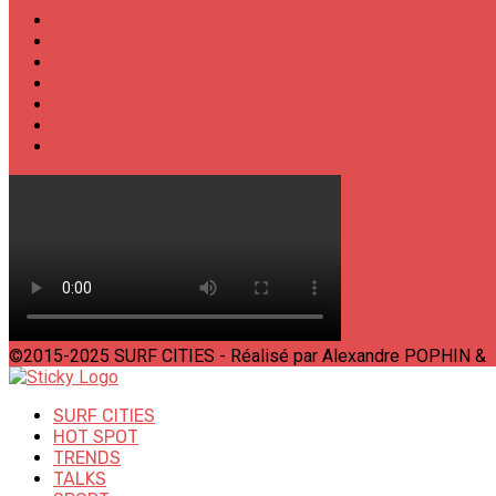
SURF CITIES
HOT SPOT
TRENDS
TALKS
SPORT
FOOD
SHOP
©2015-2025 SURF CITIES - Réalisé par Alexandre POPHIN &
SURF CITIES
HOT SPOT
TRENDS
TALKS