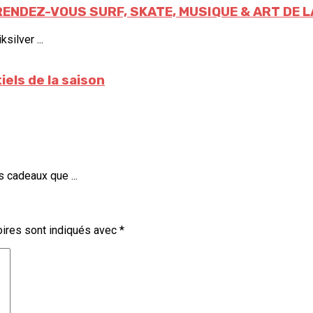
 RENDEZ-VOUS SURF, SKATE, MUSIQUE & ART DE 
silver ...
els de la saison
s cadeaux que ...
ires sont indiqués avec
*