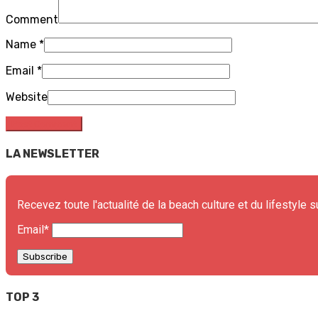
Comment
Name
*
Email
*
Website
LA NEWSLETTER
Recevez toute l'actualité de la beach culture et du lifestyle s
Email*
TOP 3