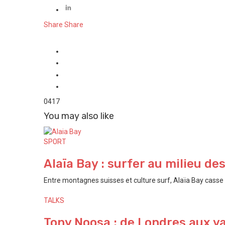
Share
Share
0
417
You may also like
SPORT
Alaïa Bay : surfer au milieu de
Entre montagnes suisses et culture surf, Alaïa Bay casse t
TALKS
Tony Noosa : de Londres aux va