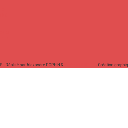
 - Réalisé par Alexandre POPHIN &
Bastien LABELLE
- Création graphi