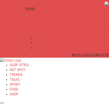
SURF CITIES N°1 - Spécial France
19,00
€
Mon Compte
Conditions Générales de Vente
Politique de confidentialité
©2015-2025 SURF CITIES
SURF CITIES
HOT SPOT
TRENDS
TALKS
SPORT
FOOD
SHOP