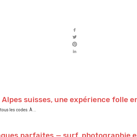
s Alpes suisses, une expérience folle e
ous les codes. À ...
gues parfaites — surf, photographie et