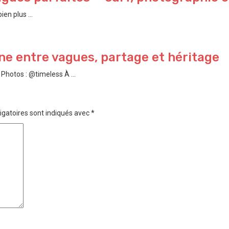
en plus ...
e entre vagues, partage et héritage
hotos : @timeless À ...
igatoires sont indiqués avec
*