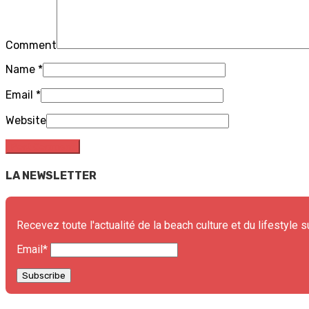
Comment
Name
*
Email
*
Website
LA NEWSLETTER
Recevez toute l'actualité de la beach culture et du lifestyle s
Email*