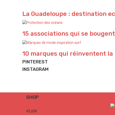
La Guadeloupe : destination e
15 associations qui se bougent
10 marques qui réinventent la
PINTEREST
INSTAGRAM
Just for fun 🌴
Yeeeeeeew 🌊
Holiday time
Vacation is coming ✌🏽
📷 @californiadreaming.official
📷 & 🖋️ @thewickedpink
SHOP
#cali #california #palmtrees #sunset #goodvibes
#quote #ocean #beachlife #goodvibes #travel
163
2
SURF CITIES Premium Unisex Hoodie
255
0
45,00
€