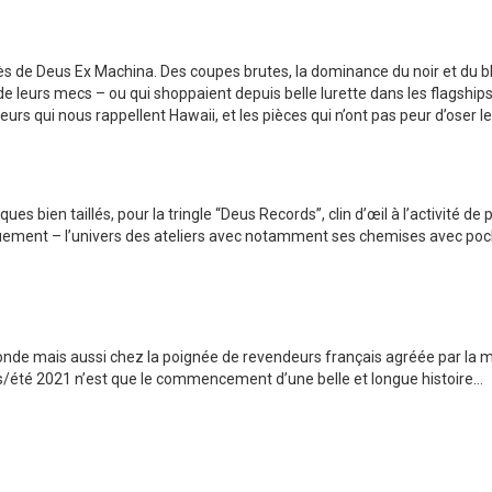
s de Deus Ex Machina. Des coupes brutes, la dominance du noir et du bla
 de leurs mecs – ou qui shoppaient depuis belle lurette dans les flagshi
eurs qui nous rappellent Hawaii, et les pièces qui n’ont pas peur d’oser 
s bien taillés, pour la tringle “Deus Records”, clin d’œil à l’activité 
giquement – l’univers des ateliers avec notamment ses chemises avec p
nde mais aussi chez la poignée de revendeurs français agréée par la ma
s/été 2021 n’est que le commencement d’une belle et longue histoire…