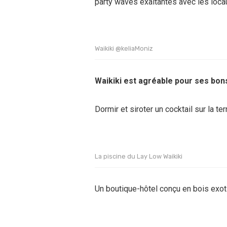
party waves exaltantes avec les locaux
Waikiki @keliaMoniz
Waikiki est agréable pour ses bons 
Dormir et siroter un cocktail sur la 
La piscine du Lay Low Waikiki
Un boutique-hôtel conçu en bois exot