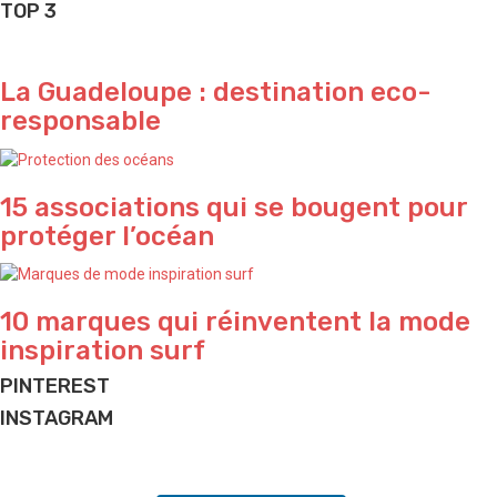
TOP 3
La Guadeloupe : destination eco-
responsable
15 associations qui se bougent pour
protéger l’océan
10 marques qui réinventent la mode
inspiration surf
PINTEREST
INSTAGRAM
Do what makes you happy ✨
Beach house ✨ and lifestyle we love
Jungle vibes 🌴 by talented @elodieperrier_lostinland
House we love ✨
Magical moment 🌊🐳
BEACH HOUSE ✨ We love