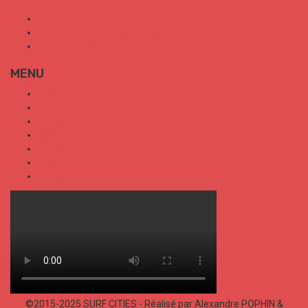
Mon Compte
Conditions Générales de Vente
Politique de confidentialité
MENU
SURF CITIES
HOT SPOT
TRENDS
TALKS
SPORT
FOOD
SHOP
©2015-2025 SURF CITIES - Réalisé par Alexandre POPHIN &