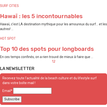
SURF CITIES
Hawaï : les 5 incontournables
Hawaï, c’est LA destination mythique pour les amoureux du surf… et les
autres! ...
HOT SPOT
Top 10 des spots pour longboards
En ces temps confinés, on a rien trouvé de mieux à faire que ...
Posts
1
2
navigation
LA NEWSLETTER
Recevez toute l'actualité de la beach culture et du lifestyle surf
dans votre boîte mail !
Email*