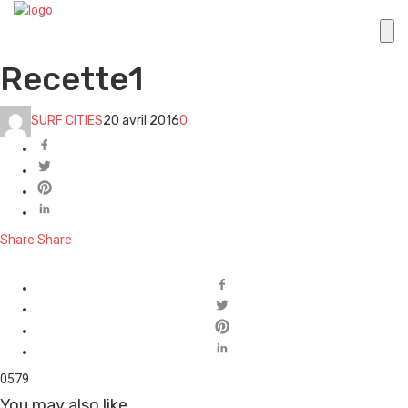
Recette1
SURF CITIES
20 avril 2016
0
Share
Share
0
579
You may also like