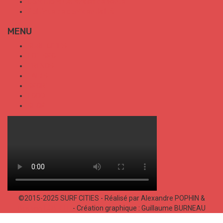
Conditions Générales de Vente
Politique de confidentialité
MENU
SURF CITIES
HOT SPOT
TRENDS
TALKS
SPORT
FOOD
SHOP
©2015-2025 SURF CITIES - Réalisé par Alexandre POPHIN &
Bastien LABELLE
- Création graphique : Guillaume BURNEAU