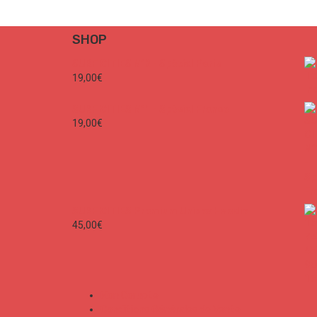
Vacation is coming ✌🏽
📷 & project by @bertankotil
📷 & 🖋️ @thewickedpink
#architecture #homedecor #beach #design #interiordesign
SHOP
#quote #ocean #beachlife #goodvibes #travel
161
4
113
0
SURF CITIES N°2 - Spécial Paris
19,00
€
SURF CITIES N°1 - Spécial France
19,00
€
SURF CITIES Premium Unisex Hoodie
45,00
€
Mon Compte
Conditions Générales de Vente