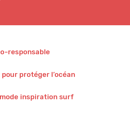
co-responsable
 pour protéger l’océan
 mode inspiration surf
Perfect sunset ✨ by @waterproject
Jungle vibes 🌴 by talented @elodieperrier_lostinland