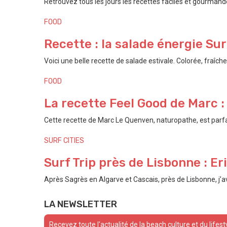
Retrouvez tous les jours les recettes faciles et gourmandes
FOOD
Recette : la salade énergie Sur
Voici une belle recette de salade estivale. Colorée, fraîche e
FOOD
La recette Feel Good de Marc :
Cette recette de Marc Le Quenven, naturopathe, est parfait
SURF CITIES
Surf Trip près de Lisbonne : E
Après Sagrès en Algarve et Cascais, près de Lisbonne, j’avai
Posts
navigation
LA NEWSLETTER
Recevez toute l'actualité de la beach culture et du lifest