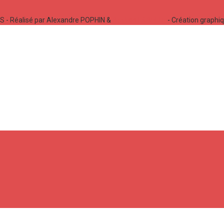
 - Réalisé par Alexandre POPHIN &
Bastien LABELLE
- Création graphi