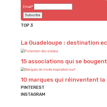
Email*
TOP 3
La Guadeloupe : destination e
15 associations qui se bougent
10 marques qui réinventent la
PINTEREST
INSTAGRAM
Yeeeeeeew 🌊
Beach house ✨ and lifestyle we love