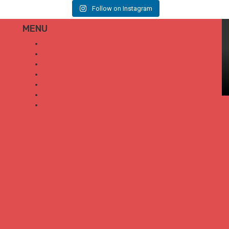
And good vibes we love ✌🏽
Follow on Instagram
📷 & illustration @elodieperrier_lostinland
🎥 @waterproject
#surf #art #sketch #illustration #goodvibes
MENU
#photographer #art #sunset #california #travel
511
6
SURF CITIES
108
4
HOT SPOT
TRENDS
TALKS
SPORT
FOOD
SHOP