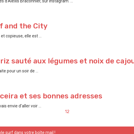
 d’Alexis Braconnier, sur Instagram. ...
f and the City
t copieuse, elle est ...
 riz sauté aux légumes et noix de cajo
e pour un soir de ...
riceira et ses bonnes adresses
s envie d’aller voir ...
1
2
yle surf dans votre boîte mail !